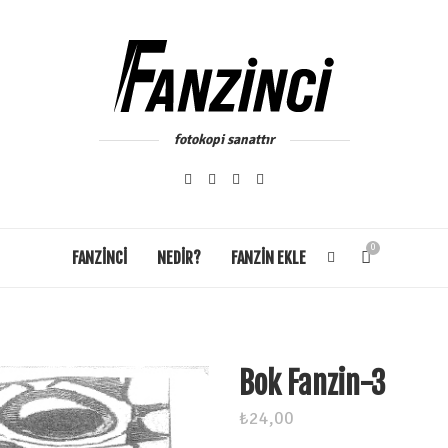
fotokopi sanattır
0
FANZİNCİ
NEDIR?
FANZIN EKLE
Bok Fanzin-3
₺
24,00