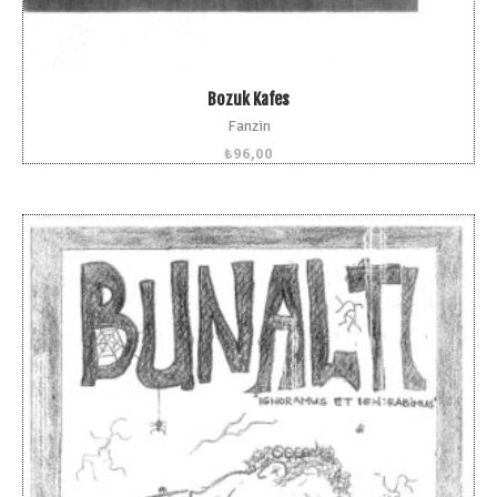
Bozuk Kafes
Fanzin
₺
96,00