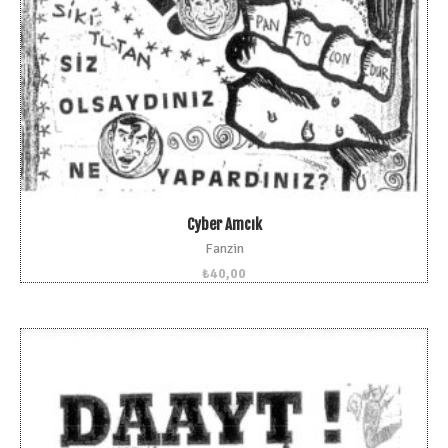
Cyber Amcık
Fanzin
₺
40,00