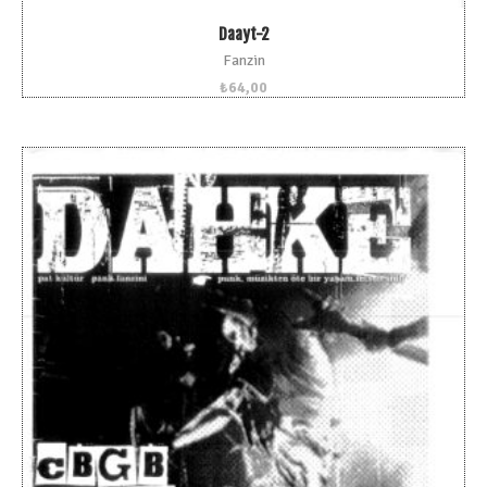
Daayt-2
Fanzin
₺
64,00