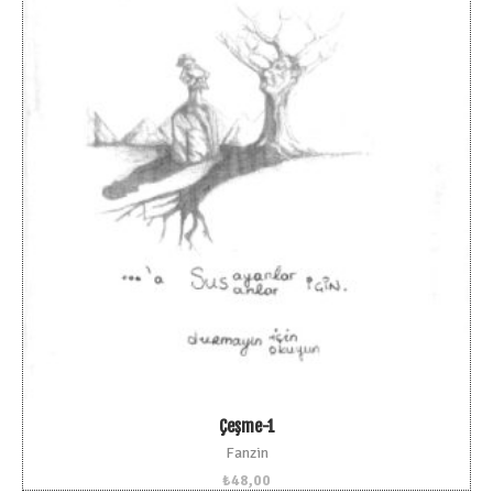
Çeşme-1
Fanzin
₺
48,00