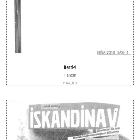
Berd-1
Fanzin
₺
64,00