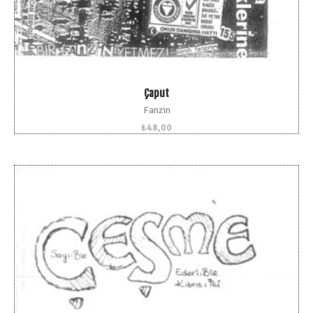
Çaput
Fanzin
₺
48,00