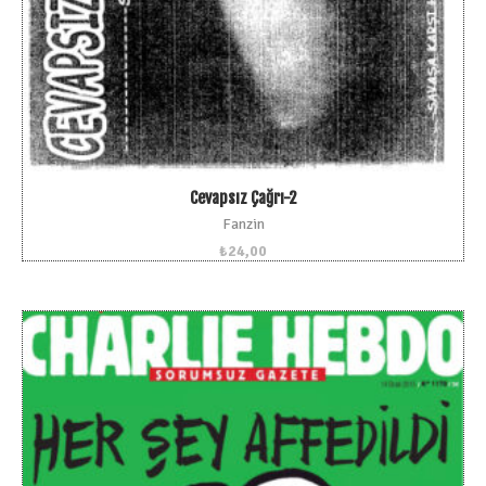
Cevapsız Çağrı-2
Fanzin
₺
24,00