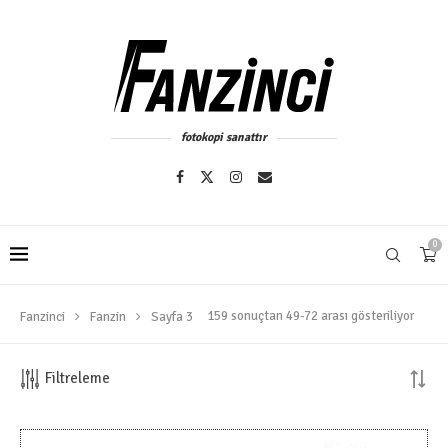
fotokopi sanattır
0
159 sonuçtan 49-72 arası gösteriliyor
Fanzinci
Fanzin
Sayfa 3
Filtreleme