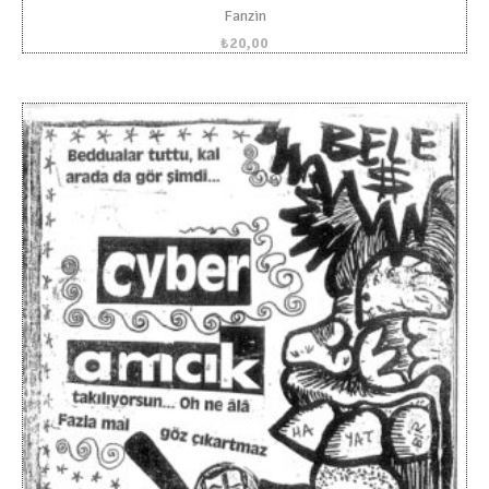
Fanzin
₺
20,00