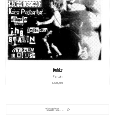
Dahke
Fanzin
₺
40,00
YÜKLENIYOR...