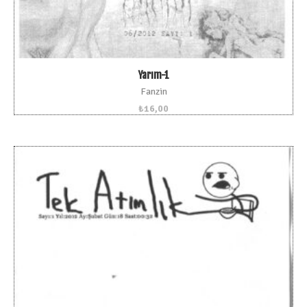
Yarım-1
Fanzin
₺
16,00