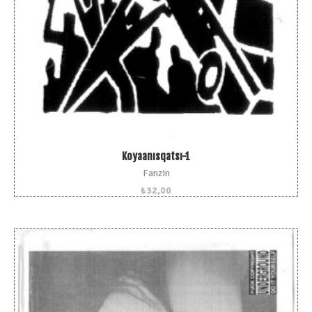
Koyaanısqatsı-1
Fanzin
₺
32,00