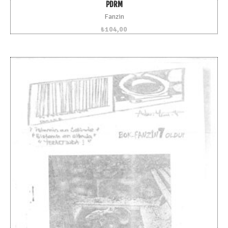
PDRM
Fanzin
₺
104,00