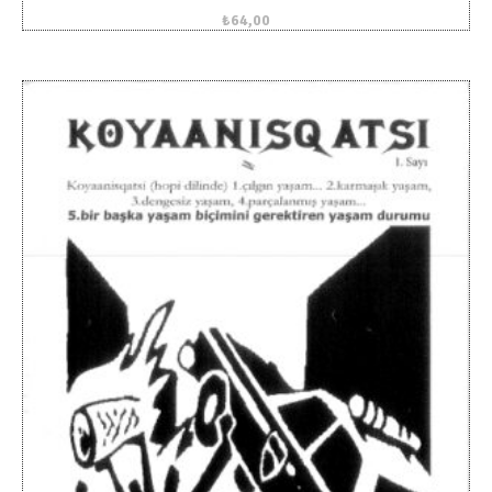
₺
64,00